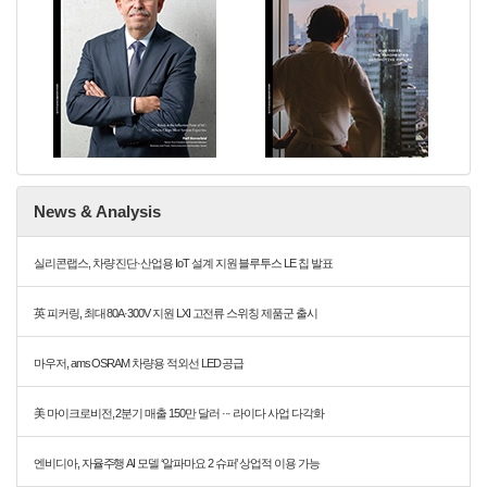
News & Analysis
실리콘랩스, 차량 진단·산업용 IoT 설계 지원 블루투스 LE 칩 발표
英 피커링, 최대 80A·300V 지원 LXI 고전류 스위칭 제품군 출시
마우저, ams OSRAM 차량용 적외선 LED 공급
美 마이크로비전, 2분기 매출 150만 달러 ··· 라이다 사업 다각화
엔비디아, 자율주행 AI 모델 ‘알파마요 2 슈퍼’ 상업적 이용 가능