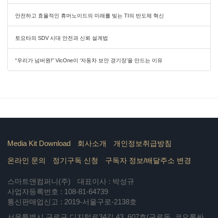
안전하고 효율적인 휴머노이드의 미래를 빚는 TI의 반도체 혁신
토요타의 SDV 시대 안전과 신뢰 설계법
“우리가 넘버원!” VicOne이 ‘자동차 보안 경기장’을 만드는 이유
Media Kit Download
회사소개
개인정보취급방침
온라인 문의
정기구독 신청
구독자 정보/배달주소 변경
스마트앤컴퍼니(주)
대표이사 : 박성규
사업자등록번호 : 108-81-64739
통신판매업신고 : 2019-서울구로-2138호
서울특별시 구로구 디지털로34길 43, 607호(구로동, 코오롱싸