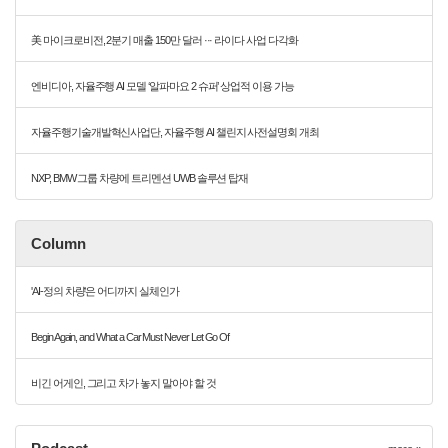
美 마이크로비전, 2분기 매출 150만 달러 ··· 라이다 사업 다각화
엔비디아, 자율주행 AI 모델 ‘알파마요 2 슈퍼’ 상업적 이용 가능
자율주행기술개발혁신사업단, 자율주행 AI 챌린지 사전설명회 개최
NXP, BMW 그룹 차량에 트리멘션 UWB 솔루션 탑재
Column
'AI-정의 차량'은 어디까지 실체인가
Begin Again, and What a Car Must Never Let Go Of
비긴 어게인, 그리고 차가 놓지 말아야 할 것