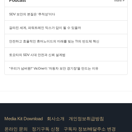
Podcast
more »
SDV 보안의 본질은 ‘추적성’이다
갈라진 세계, 파워트레인 믹스가 답이 될 수 있을까
안전하고 효율적인 휴머노이드의 미래를 빚는 TI의 반도체 혁신
토요타의 SDV 시대 안전과 신뢰 설계법
“우리가 넘버원!” VicOne이 ‘자동차 보안 경기장’을 만드는 이유
Media Kit Download
회사소개
개인정보취급방침
온라인 문의
정기구독 신청
구독자 정보/배달주소 변경