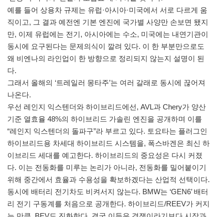
예를 들어 상용차 규제는 유럽·아시아·미국에서 서로 다르게 움
직이고, 그 결과 예전엔 기본 엔진에 국가별 사양만 손보면 됐지
만, 이제 유럽에는 전기, 아시아에는 수소, 미국에는 내연기관이
동시에 요구된다는 문제의식이 깔려 있다. 이 한 부분만으로도
왜 비엔나의 라인업이 한 방향으로 정리되지 않는지 설명이 된
다.
그래서 올해의 ‘트레일러 몽타주’는 여러 갈래로 동시에 끊어져
나온다.
우선 레인지 익스텐더와 하이브리드에선, AVL과 Chery가 양산
기준 열효율 48%의 하이브리드 가솔린 엔진을 공개하며 이를
“레인지 익스텐더의 돌파구”라 부르고 있다. 토요타는 플러그인
하이브리드용 차세대 하이브리드 시스템을, 폭스바겐은 최신 하
이브리드 세대를 예고한다. 하이브리드의 중요성은 다시 커졌
다. 이는 전동화를 미루는 논리가 아니라, 전동화를 밀어붙이기
위해 중간에서 효율과 수용성을 확보하겠다는 산업적 선택이다.
동시에 배터리 전기차도 비켜서지 않는다. BMW는 ‘GEN6’ 배터
리 전기 구동계를 처음으로 공개한다. 하이브리드/REEV가 커지
는 만큼, BEV도 진화한다. 결국 이들은 경쟁이라기보다 시장과