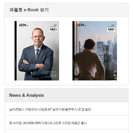
과월호 e-Book 보기
News & Analysis
실리콘랩스, 차량 진단·산업용 IoT 설계 지원 블루투스 LE 칩 발표
英 피커링, 최대 80A·300V 지원 LXI 고전류 스위칭 제품군 출시