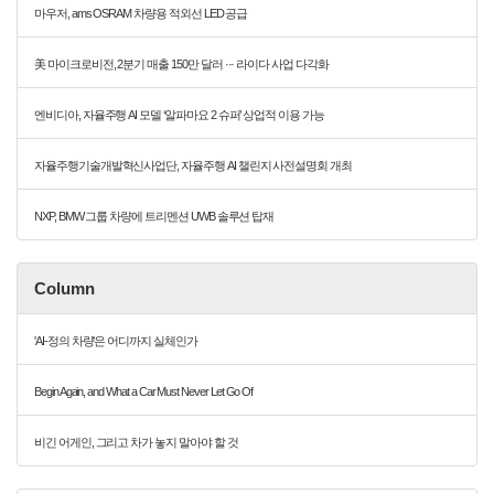
마우저, ams OSRAM 차량용 적외선 LED 공급
美 마이크로비전, 2분기 매출 150만 달러 ··· 라이다 사업 다각화
엔비디아, 자율주행 AI 모델 ‘알파마요 2 슈퍼’ 상업적 이용 가능
자율주행기술개발혁신사업단, 자율주행 AI 챌린지 사전설명회 개최
NXP, BMW 그룹 차량에 트리멘션 UWB 솔루션 탑재
Column
'AI-정의 차량'은 어디까지 실체인가
Begin Again, and What a Car Must Never Let Go Of
비긴 어게인, 그리고 차가 놓지 말아야 할 것