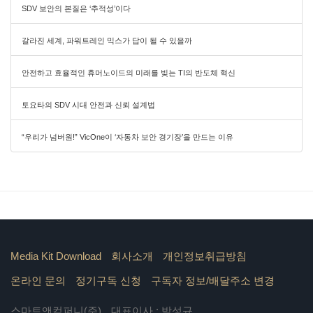
SDV 보안의 본질은 ‘추적성’이다
갈라진 세계, 파워트레인 믹스가 답이 될 수 있을까
안전하고 효율적인 휴머노이드의 미래를 빚는 TI의 반도체 혁신
토요타의 SDV 시대 안전과 신뢰 설계법
“우리가 넘버원!” VicOne이 ‘자동차 보안 경기장’을 만드는 이유
Media Kit Download
회사소개
개인정보취급방침
온라인 문의
정기구독 신청
구독자 정보/배달주소 변경
스마트앤컴퍼니(주)
대표이사 : 박성규