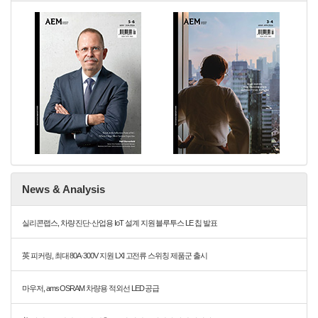
News & Analysis
실리콘랩스, 차량 진단·산업용 IoT 설계 지원 블루투스 LE 칩 발표
英 피커링, 최대 80A·300V 지원 LXI 고전류 스위칭 제품군 출시
마우저, ams OSRAM 차량용 적외선 LED 공급