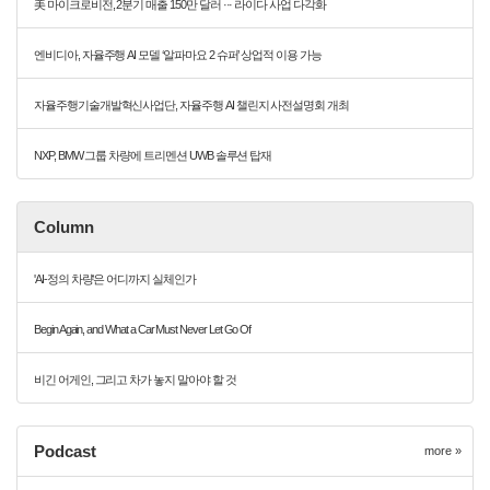
美 마이크로비전, 2분기 매출 150만 달러 ··· 라이다 사업 다각화
엔비디아, 자율주행 AI 모델 ‘알파마요 2 슈퍼’ 상업적 이용 가능
자율주행기술개발혁신사업단, 자율주행 AI 챌린지 사전설명회 개최
NXP, BMW 그룹 차량에 트리멘션 UWB 솔루션 탑재
Column
'AI-정의 차량'은 어디까지 실체인가
Begin Again, and What a Car Must Never Let Go Of
비긴 어게인, 그리고 차가 놓지 말아야 할 것
Podcast
more »