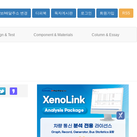
보/배달주소 변경
디피북
독자게시판
로그인
회원가입
RSS
gn & Test
Component & Materials
Column & Essay