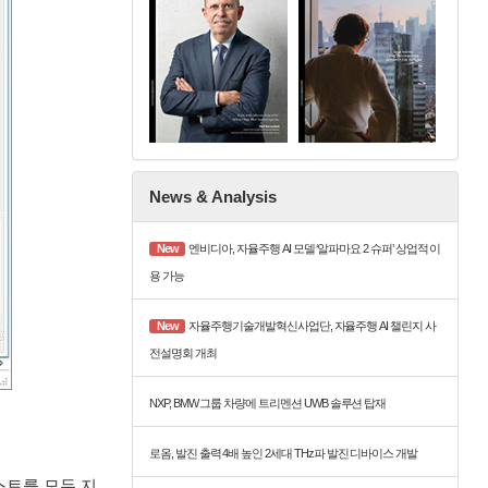
News & Analysis
New
엔비디아, 자율주행 AI 모델 ‘알파마요 2 슈퍼’ 상업적 이
용 가능
New
자율주행기술개발혁신사업단, 자율주행 AI 챌린지 사
전설명회 개최
NXP, BMW 그룹 차량에 트리멘션 UWB 솔루션 탑재
로옴, 발진 출력 4배 높인 2세대 THz파 발진 디바이스 개발
 테스트를 모두 지