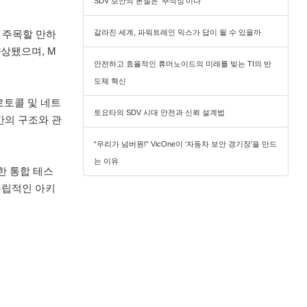
SDV 보안의 본질은 ‘추적성’이다
갈라진 세계, 파워트레인 믹스가 답이 될 수 있을까
 주목할 만하
 향상됐으며, M
안전하고 효율적인 휴머노이드의 미래를 빚는 TI의 반
도체 혁신
프로토콜 및 네트
토요타의 SDV 시대 안전과 신뢰 설계법
간의 구조와 관
“우리가 넘버원!” VicOne이 ‘자동차 보안 경기장’을 만드
는 이유
한 통합 테스
독립적인 아키