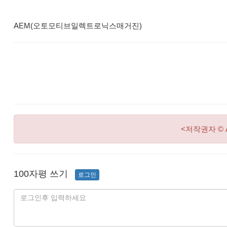
AEM(오토모티브일렉트로닉스매거진)
<저작권자 © 
100자평 쓰기
로그인