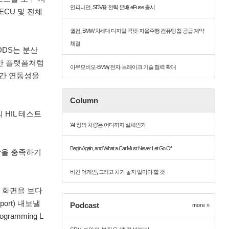
인피니언, SDV용 전력 분배 eFuse 출시
CU 및 전체
퀄컴, BMW 차세대 디지털 콕핏·자율주행 컴퓨팅 칩 공급 계약
체결
DDS는 분산
반 플랫폼처럼
아우모비오-BMW, 전자·브레이크 기술 협력 확대
 간 연동성을
Column
 HIL 테스트
'AI-정의 차량'은 어디까지 실체인가
Begin Again, and What a Car Must Never Let Go Of
사항을 충족하기
비긴 어게인, 그리고 차가 놓지 말아야 할 것
 화면을 보다
rt) 내보낼
Podcast
more »
ramming L