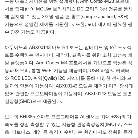
구동 애플리케이션을 위해 설계됐다. Arm Cortex-M23 프로세
서를 탑재한 이 MCU는 브러시리스 DC 모터의 3상 전류를 동시
에 감지할 수 있는 3채널 샘플 앤 홀드(sample and hold, S&H)
기능으로 정밀한 제어를 지원한다. 또한, 모터 제어에 필요한 필
수 안전 기능도 제공한다.
아두이노의 ABX00143 나노 R4 보드는 임베디드 및 IoT 프로젝
트를 수행하는 엔지니어, 제작자, 교육자를 위한 소형 고성능 개
발 플랫폼이다. Arm Cortex-M4 프로세서를 기반으로 향상된 성
능과 메모리, 통합 Wi-Fi 기능을 제공하며, USB 타입-C 커넥터
와 RGB LED, 퀴익(Qwiic) I2C 커넥터를 통해 다양한 센서와 모
듈과의 연동이 가능하다. ABX00143 모델은 헤더가 미리 장착돼
있어 간편한 프로토타이핑이 가능하며, ABX00142 모델은 표면
실장형(SMD)으로 제공된다.
보쉬의 BHI385 스마트 프로그래머블 AI 센서는 최대 ±28g의 가
속도를 정밀 측정할 수 있는 지능형 관성측정장치(IMU)로, 스포
츠, 피트니스, 게임 등 충격이 수반되는 환경에서도 정확한 동작