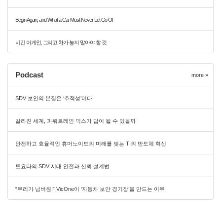
Begin Again, and What a Car Must Never Let Go Of
비긴 어게인, 그리고 차가 놓지 말아야 할 것
Podcast
more »
SDV 보안의 본질은 ‘추적성’이다
갈라진 세계, 파워트레인 믹스가 답이 될 수 있을까
안전하고 효율적인 휴머노이드의 미래를 빚는 TI의 반도체 혁신
토요타의 SDV 시대 안전과 신뢰 설계법
“우리가 넘버원!” VicOne이 ‘자동차 보안 경기장’을 만드는 이유