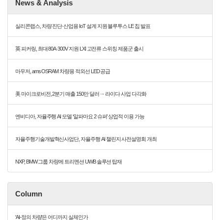
News & Analysis
실리콘랩스, 차량 진단·산업용 IoT 설계 지원 블루투스 LE 칩 발표
英 피커링, 최대 80A·300V 지원 LXI 고전류 스위칭 제품군 출시
마우저, ams OSRAM 차량용 적외선 LED 공급
美 마이크로비전, 2분기 매출 150만 달러 ··· 라이다 사업 다각화
엔비디아, 자율주행 AI 모델 ‘알파마요 2 슈퍼’ 상업적 이용 가능
자율주행기술개발혁신사업단, 자율주행 AI 챌린지 사전설명회 개최
NXP, BMW 그룹 차량에 트리멘션 UWB 솔루션 탑재
Column
'AI-정의 차량'은 어디까지 실체인가