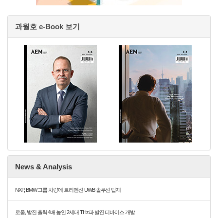
과월호 e-Book 보기
News & Analysis
NXP, BMW 그룹 차량에 트리멘션 UWB 솔루션 탑재
로옴, 발진 출력 4배 높인 2세대 THz파 발진 디바이스 개발