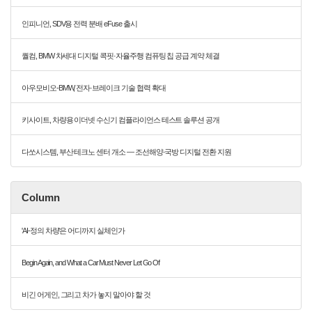
인피니언, SDV용 전력 분배 eFuse 출시
퀄컴, BMW 차세대 디지털 콕핏·자율주행 컴퓨팅 칩 공급 계약 체결
아우모비오-BMW, 전자·브레이크 기술 협력 확대
키사이트, 차량용 이더넷 수신기 컴플라이언스 테스트 솔루션 공개
다쏘시스템, 부산 테크노 센터 개소 — 조선해양·국방 디지털 전환 지원
Column
'AI-정의 차량'은 어디까지 실체인가
Begin Again, and What a Car Must Never Let Go Of
비긴 어게인, 그리고 차가 놓지 말아야 할 것