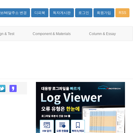
보/배달주소 변경
디피북
독자게시판
로그인
회원가입
RSS
gn & Test
Component & Materials
Column & Essay