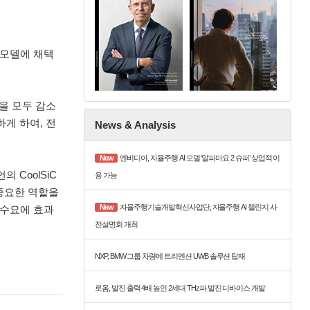
 모델에 채택
을 모두 감소
게 하여, 전
News & Analysis
New
엔비디아, 자율주행 AI 모델 ‘알파마요 2 슈퍼’ 상업적 이
 CoolSiC
용 가능
 중요한 역할을
New
자율주행기술개발혁신사업단, 자율주행 AI 챌린지 사
 수요에 효과
전설명회 개최
NXP, BMW 그룹 차량에 트리멘션 UWB 솔루션 탑재
로옴, 발진 출력 4배 높인 2세대 THz파 발진 디바이스 개발