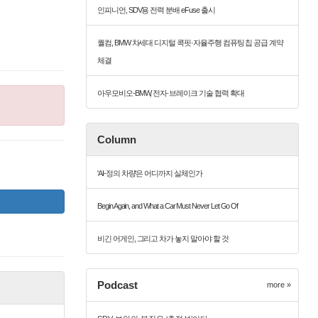
인피니언, SDV용 전력 분배 eFuse 출시
퀄컴, BMW 차세대 디지털 콕핏·자율주행 컴퓨팅 칩 공급 계약
체결
아우모비오-BMW, 전자·브레이크 기술 협력 확대
Column
'AI-정의 차량'은 어디까지 실체인가
Begin Again, and What a Car Must Never Let Go Of
비긴 어게인, 그리고 차가 놓지 말아야 할 것
Podcast
more »