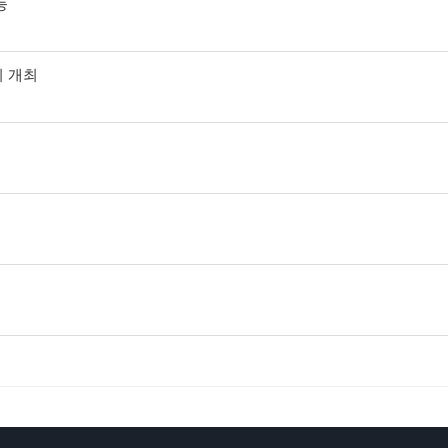
능
회 개최