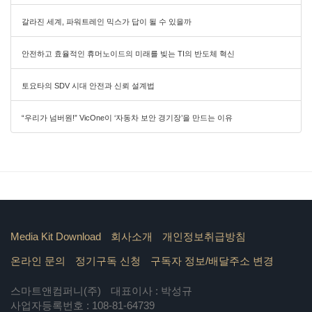
갈라진 세계, 파워트레인 믹스가 답이 될 수 있을까
안전하고 효율적인 휴머노이드의 미래를 빚는 TI의 반도체 혁신
토요타의 SDV 시대 안전과 신뢰 설계법
“우리가 넘버원!” VicOne이 ‘자동차 보안 경기장’을 만드는 이유
Media Kit Download
회사소개
개인정보취급방침
온라인 문의
정기구독 신청
구독자 정보/배달주소 변경
스마트앤컴퍼니(주)
대표이사 : 박성규
사업자등록번호 : 108-81-64739