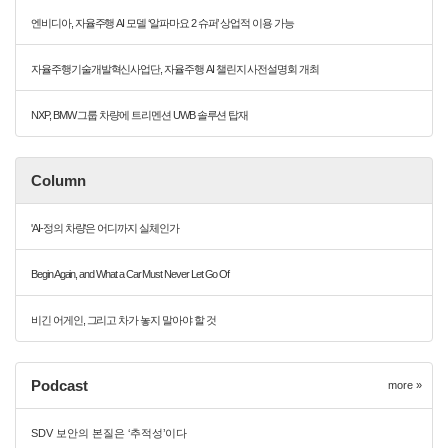
엔비디아, 자율주행 AI 모델 ‘알파마요 2 슈퍼’ 상업적 이용 가능
자율주행기술개발혁신사업단, 자율주행 AI 챌린지 사전설명회 개최
NXP, BMW 그룹 차량에 트리멘션 UWB 솔루션 탑재
Column
'AI-정의 차량'은 어디까지 실체인가
Begin Again, and What a Car Must Never Let Go Of
비긴 어게인, 그리고 차가 놓지 말아야 할 것
Podcast
more »
SDV 보안의 본질은 ‘추적성’이다