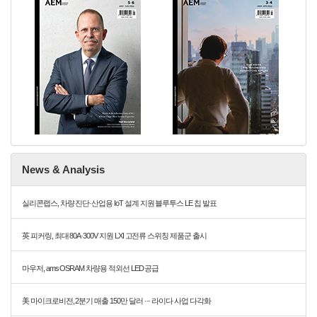
News & Analysis
실리콘랩스, 차량 진단·산업용 IoT 설계 지원 블루투스 LE 칩 발표
英 피커링, 최대 80A·300V 지원 LXI 고전류 스위칭 제품군 출시
마우저, ams OSRAM 차량용 적외선 LED 공급
美 마이크로비전, 2분기 매출 150만 달러 ··· 라이다 사업 다각화