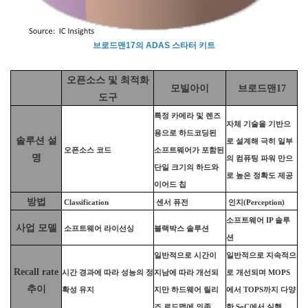
브로드맨17의 ADAS 스타터 키트
오픈소스 및 최적화
모빌아이
브로드맨17
도구
특정 카메라 및 렌즈
자체 기술을 기반으
용으로 하드코딩된
솔루션 설
로 설계해 극히 일부
오픈소스 코드
소프트웨어가 포함된
명
의 컴퓨팅 파워 만으
단일 크기의 하드와
로 높은 정확도 제공
이어드 칩
방법
Classification
센서 퓨전
인지(Perception)
소프트웨어
IP
솔루
사업 모델
소프트웨어 라이선싱
블랙박스 솔루션
션
일반적으로 시간이
일반적으로 지속적으
Recall rate
시간 경과에 따라 성능의 정
지남에 따라 개선되
로 개선되며
MOPS
추이
확성 유지
지만 하드웨어 릴리
에서
TOPS
까지 다양
즈 로드맵에 의존
한
SoC
에서 실행