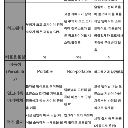
슬림하고 전력 효율
고정 카메라가 장착
이 높으며 비용 효율
된 부피가 크고 고가
적인 임베디드 소프
부피가 크고 고가이며 전력
하드웨어
이며 전력소모가 많
트웨어로
,
하드웨어
소모가 많은 고성능
GPU
은 하드와이어드 시
공급업체와 프로세서
스템
/
플랫폼
유형에 구애받지 않
음
비용효율성
$$
$$$
$
이동성
Portable
Non-portable
(Portabilit
하드웨어에 상관없음
y)
톱다운 방식으로 최적화된
고유 딥러닝
IP
는 오
딥러닝과 고전적 컴
알고리즘
오픈소스
DNN
을 기반으로
픈소스 기반이 아닌
퓨터 비전으로 구성
아키텍처
정확성과 성능 사이의 균형
처음부터 바텀업 방
된
IP
을 이룸
식으로 설계됨
시장 진입이 매우 느림
(
지
업그레이드가 하드웨
시장 출시 매우 빠름
적기 출시
식을 습득하거나 새로운 팀
어 릴리즈 로드맵에
(
자동으로 훈련
)