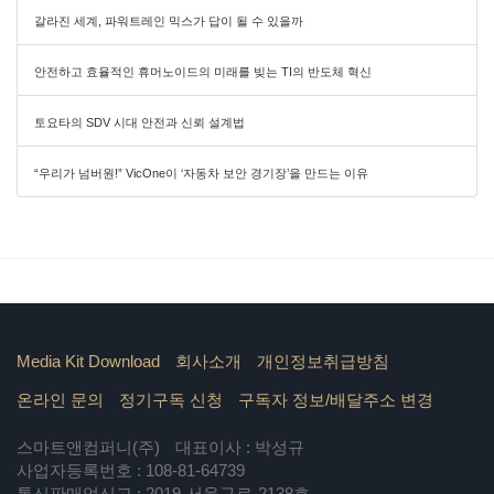
갈라진 세계, 파워트레인 믹스가 답이 될 수 있을까
안전하고 효율적인 휴머노이드의 미래를 빚는 TI의 반도체 혁신
토요타의 SDV 시대 안전과 신뢰 설계법
“우리가 넘버원!” VicOne이 ‘자동차 보안 경기장’을 만드는 이유
Media Kit Download
회사소개
개인정보취급방침
온라인 문의
정기구독 신청
구독자 정보/배달주소 변경
스마트앤컴퍼니(주)
대표이사 : 박성규
사업자등록번호 : 108-81-64739
통신판매업신고 : 2019-서울구로-2138호