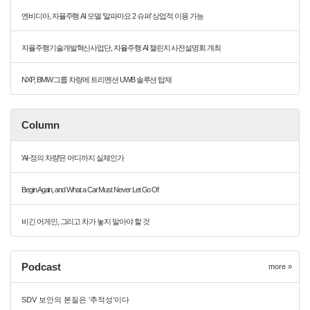
엔비디아, 자율주행 AI 모델 ‘알파마요 2 슈퍼’ 상업적 이용 가능
자율주행기술개발혁신사업단, 자율주행 AI 챌린지 사전설명회 개최
NXP, BMW 그룹 차량에 트리멘션 UWB 솔루션 탑재
Column
'AI-정의 차량'은 어디까지 실체인가
Begin Again, and What a Car Must Never Let Go Of
비긴 어게인, 그리고 차가 놓지 말아야 할 것
Podcast
more »
SDV 보안의 본질은 ‘추적성’이다