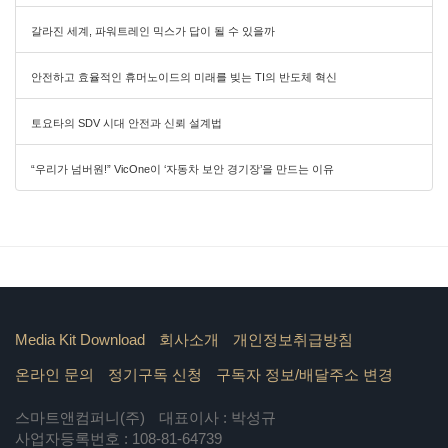
갈라진 세계, 파워트레인 믹스가 답이 될 수 있을까
안전하고 효율적인 휴머노이드의 미래를 빚는 TI의 반도체 혁신
토요타의 SDV 시대 안전과 신뢰 설계법
“우리가 넘버원!” VicOne이 ‘자동차 보안 경기장’을 만드는 이유
Media Kit Download
회사소개
개인정보취급방침
온라인 문의
정기구독 신청
구독자 정보/배달주소 변경
스마트앤컴퍼니(주)
대표이사 : 박성규
사업자등록번호 : 108-81-64739