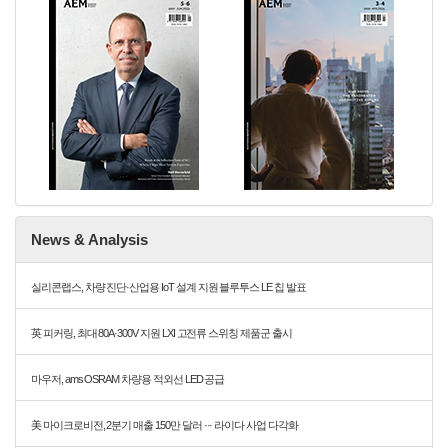
News & Analysis
실리콘랩스, 차량 진단·산업용 IoT 설계 지원 블루투스 LE 칩 발표
英 피커링, 최대 80A·300V 지원 LXI 고전류 스위칭 제품군 출시
마우저, ams OSRAM 차량용 적외선 LED 공급
美 마이크로비전, 2분기 매출 150만 달러 ··· 라이다 사업 다각화