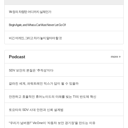
'AI-정의 차량'은 어디까지 실체인가
Begin Again, and What a Car Must Never Let Go Of
비긴 어게인, 그리고 차가 놓지 말아야 할 것
Podcast
more »
SDV 보안의 본질은 ‘추적성’이다
갈라진 세계, 파워트레인 믹스가 답이 될 수 있을까
안전하고 효율적인 휴머노이드의 미래를 빚는 TI의 반도체 혁신
토요타의 SDV 시대 안전과 신뢰 설계법
“우리가 넘버원!” VicOne이 ‘자동차 보안 경기장’을 만드는 이유