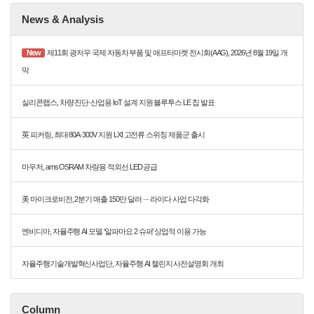
News & Analysis
New
제11회 광저우 국제 자동차 부품 및 애프터마켓 전시회(AAG), 2026년 8월 19일 개
막
실리콘랩스, 차량 진단·산업용 IoT 설계 지원 블루투스 LE 칩 발표
英 피커링, 최대 80A·300V 지원 LXI 고전류 스위칭 제품군 출시
마우저, ams OSRAM 차량용 적외선 LED 공급
美 마이크로비전, 2분기 매출 150만 달러 ··· 라이다 사업 다각화
엔비디아, 자율주행 AI 모델 ‘알파마요 2 슈퍼’ 상업적 이용 가능
자율주행기술개발혁신사업단, 자율주행 AI 챌린지 사전설명회 개최
Column