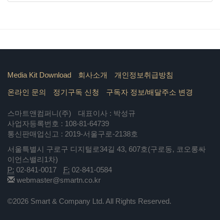
Media Kit Download
회사소개
개인정보취급방침
온라인 문의
정기구독 신청
구독자 정보/배달주소 변경
스마트앤컴퍼니(주)
대표이사 : 박성규
사업자등록번호 : 108-81-64739
통신판매업신고 : 2019-서울구로-2138호
서울특별시 구로구 디지털로34길 43, 607호(구로동, 코오롱싸
이언스밸리1차)
P:
02-841-0017
F:
02-841-0584
webmaster@smartn.co.kr
©2026 Smart & Company Ltd. All Rights Reserved.