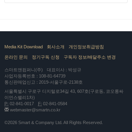
Media Kit Download
회사소개
개인정보취급방침
온라인 문의
정기구독 신청
구독자 정보/배달주소 변경
스마트앤컴퍼니(주)
대표이사 : 박성규
사업자등록번호 : 108-81-64739
통신판매업신고 : 2019-서울구로-2138호
서울특별시 구로구 디지털로34길 43, 607호(구로동, 코오롱싸
이언스밸리1차)
P:
02-841-0017
F:
02-841-0584
webmaster@smartn.co.kr
©2026 Smart & Company Ltd. All Rights Reserved.