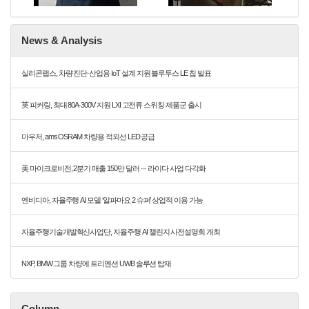
News & Analysis
실리콘랩스, 차량 진단·산업용 IoT 설계 지원 블루투스 LE 칩 발표
英 피커링, 최대 80A·300V 지원 LXI 고전류 스위칭 제품군 출시
마우저, ams OSRAM 차량용 적외선 LED 공급
美 마이크로비전, 2분기 매출 150만 달러 ··· 라이다 사업 다각화
엔비디아, 자율주행 AI 모델 ‘알파마요 2 슈퍼’ 상업적 이용 가능
자율주행기술개발혁신사업단, 자율주행 AI 챌린지 사전설명회 개최
NXP, BMW 그룹 차량에 트리멘션 UWB 솔루션 탑재
Column