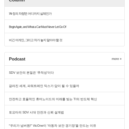
'AI-정의 차량'은 어디까지 실체인가
Begin Again, and What a Car Must Never Let Go Of
비긴 어게인, 그리고 차가 놓지 말아야 할 것
Podcast
more »
SDV 보안의 본질은 ‘추적성’이다
갈라진 세계, 파워트레인 믹스가 답이 될 수 있을까
안전하고 효율적인 휴머노이드의 미래를 빚는 TI의 반도체 혁신
토요타의 SDV 시대 안전과 신뢰 설계법
“우리가 넘버원!” VicOne이 ‘자동차 보안 경기장’을 만드는 이유