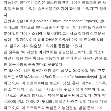
가능하게 한다”며 “고객은 최소한의 엔지니어 인력으로도 전 차
종을 커버할 수 있는 솔루션을 단기간에 확보할 수 있다”고 말했
다.
칩렛 확장은 UCIe(Universal Chiplet Interconnect Express) 인터
페이스를 기반으로 한다. 표준 다이투다이 인터커넥트와 API 덕
분에 멀티다이 시스템에서도 비(非) 르네사스 칩과의 상호운용
성이 보장된다. 이를 통해 OEM은 다양한 다이를 혼합·매칭하
고, 필요에 따라 맞춤형 가속기를 통합할 수 있다.
김 전무는 “이 개방형 아키텍처는 불필요한 오버헤드를 최소화
하면서 높은 성능 확장을 가능하게 한다”며 최신 자동차 안전·보
안 요구사항도 충족한다고 덧붙였다.
르네사스는 일본 정부가 추진 중인 칩렛형 SoC 공동 개발 프로
젝트인 ASRA(Advanced SoC Research for Automotive)에 참여
하고 있다. 이 프로젝트에는 토요타, 닛산, 혼다, 마쓰다, 스바루,
덴소, 히타치, 아스테모, 파나소닉 등 주요 기업이 참여하며, 르
네사스는 반도체 회사로서 핵심 역할을 담당하고 있다. 현재 약
4,000억 원의 개발비가 투입돼, 이를 기반으로 칩렛 기술을 개발
하고 있다. 이 프로젝트의 핵심은 기능안전성, 발열 문제, 노이