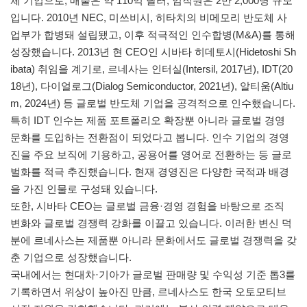
체 기업으로, 매출은 약 110억 달러, 임직원은 2만 2,000명 규모
입니다. 2010년 NEC, 미쓰비시, 히타치의 비메모리 반도체 사
업부가 합병돼 설립됐고, 이후 적극적인 인수합병(M&A)를 통해
성장했습니다. 2013년 현 CEO인 시바타 히데토시(Hidetoshi Sh
ibata) 취임을 계기로, 르네사는 인터실(Intersil, 2017년), IDT(20
18년), 다이얼로그(Dialog Semiconductor, 2021년), 알티움(Altiu
m, 2024년) 등 글로벌 반도체 기업을 공격적으로 인수했습니다.
특히 IDT 인수는 제품 포트폴리오 확장뿐 아니라 글로벌 경영
문화를 도입하는 전환점이 되었다고 봅니다. 인수 기업의 경영
진을 주요 보직에 기용하고, 공용어를 영어로 전환하는 등 글로
벌화를 적극 추진했습니다. 현재 경영진은 다양한 국적과 배경
을 가진 인물로 구성돼 있습니다.
또한, 시바타 CEO는 글로벌 금융·경영 경험을 바탕으로 조직
변화와 글로벌 경쟁력 강화를 이끌고 있습니다. 이러한 변신 덕
분에 르네사스는 제품뿐 아니라 문화에서도 글로벌 경쟁력을 갖
춘 기업으로 성장했습니다.
국내에서는 현대차·기아가 글로벌 판매량 및 수익성 기준 톱3를
기록하면서 위상이 높아진 만큼, 르네사스도 한국 오토모티브