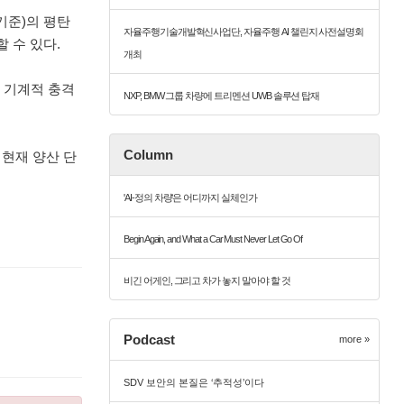
기준)의 평탄
자율주행기술개발혁신사업단, 자율주행 AI 챌린지 사전설명회
 수 있다.
개최
의 기계적 충격
NXP, BMW 그룹 차량에 트리멘션 UWB 솔루션 탑재
Column
 현재 양산 단
'AI-정의 차량'은 어디까지 실체인가
Begin Again, and What a Car Must Never Let Go Of
비긴 어게인, 그리고 차가 놓지 말아야 할 것
Podcast
more »
SDV 보안의 본질은 ‘추적성’이다