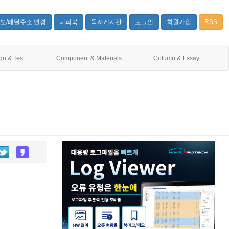
보/배달주소 변경
디피북
독자게시판
로그인
회원가입
RSS
gn & Test
Component & Materials
Column & Essay