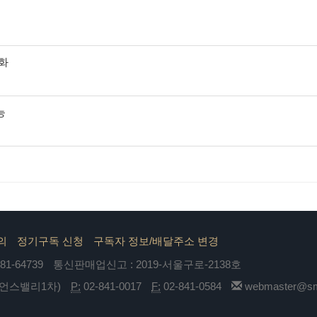
각화
능
의
정기구독 신청
구독자 정보/배달주소 변경
1-64739
통신판매업신고 : 2019-서울구로-2138호
이언스밸리1차)
P:
02-841-0017
F:
02-841-0584
webmaster@sma