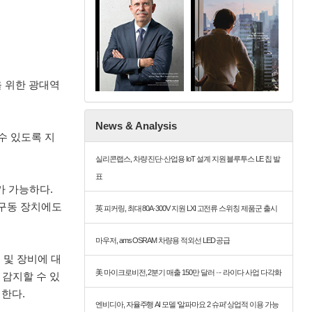
을 위한 광대역
News & Analysis
수 있도록 지
실리콘랩스, 차량 진단·산업용 IoT 설계 지원 블루투스 LE 칩 발
표
가 가능하다.
 구동 장치에도
英 피커링, 최대 80A·300V 지원 LXI 고전류 스위칭 제품군 출시
마우저, ams OSRAM 차량용 적외선 LED 공급
 및 장비에 대
美 마이크로비전, 2분기 매출 150만 달러 ··· 라이다 사업 다각화
 감지할 수 있
한다.
엔비디아, 자율주행 AI 모델 ‘알파마요 2 슈퍼’ 상업적 이용 가능