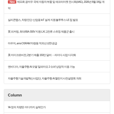
New
제11회 광저우 국제 자동차 부품 및 애프터마켓 전시회(AAG), 2026년 8월 19일 개
막
실리콘랩스, 차량 진단·산업용 IoT 설계 지원 블루투스 LE 칩 발표
英 피커링, 최대 80A·300V 지원 LXI 고전류 스위칭 제품군 출시
마우저, ams OSRAM 차량용 적외선 LED 공급
美 마이크로비전, 2분기 매출 150만 달러 ··· 라이다 사업 다각화
엔비디아, 자율주행 AI 모델 ‘알파마요 2 슈퍼’ 상업적 이용 가능
자율주행기술개발혁신사업단, 자율주행 AI 챌린지 사전설명회 개최
Column
'AI-정의 차량'은 어디까지 실체인가