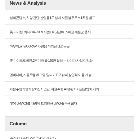
News & Analysis
실리콘랩스, 차량 진단·산업용 IoT 설계 지원 블루투스 LE 칩 발표
英 피커링, 최대 80A·300V 지원 LXI 고전류 스위칭 제품군 출시
마우저, ams OSRAM 차량용 적외선 LED 공급
美 마이크로비전, 2분기 매출 150만 달러 ··· 라이다 사업 다각화
엔비디아, 자율주행 AI 모델 ‘알파마요 2 슈퍼’ 상업적 이용 가능
자율주행기술개발혁신사업단, 자율주행 AI 챌린지 사전설명회 개최
NXP, BMW 그룹 차량에 트리멘션 UWB 솔루션 탑재
Column
'AI-정의 차량'은 어디까지 실체인가