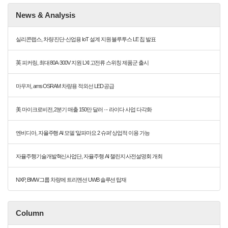
News & Analysis
실리콘랩스, 차량 진단·산업용 IoT 설계 지원 블루투스 LE 칩 발표
英 피커링, 최대 80A·300V 지원 LXI 고전류 스위칭 제품군 출시
마우저, ams OSRAM 차량용 적외선 LED 공급
美 마이크로비전, 2분기 매출 150만 달러 ··· 라이다 사업 다각화
엔비디아, 자율주행 AI 모델 ‘알파마요 2 슈퍼’ 상업적 이용 가능
자율주행기술개발혁신사업단, 자율주행 AI 챌린지 사전설명회 개최
NXP, BMW 그룹 차량에 트리멘션 UWB 솔루션 탑재
Column