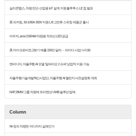
실리콘랩스, 차량 진단·산업용 IoT 설계 지원 블루투스 LE 칩 발표
英 피커링, 최대 80A·300V 지원 LXI 고전류 스위칭 제품군 출시
마우저, ams OSRAM 차량용 적외선 LED 공급
美 마이크로비전, 2분기 매출 150만 달러 ··· 라이다 사업 다각화
엔비디아, 자율주행 AI 모델 ‘알파마요 2 슈퍼’ 상업적 이용 가능
자율주행기술개발혁신사업단, 자율주행 AI 챌린지 사전설명회 개최
NXP, BMW 그룹 차량에 트리멘션 UWB 솔루션 탑재
Column
'AI-정의 차량'은 어디까지 실체인가