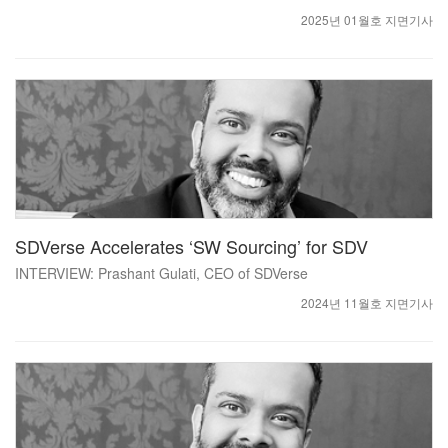
2025년 01월호 지면기사
SDVerse Accelerates ‘SW Sourcing’ for SDV
INTERVIEW: Prashant Gulati, CEO of SDVerse
2024년 11월호 지면기사