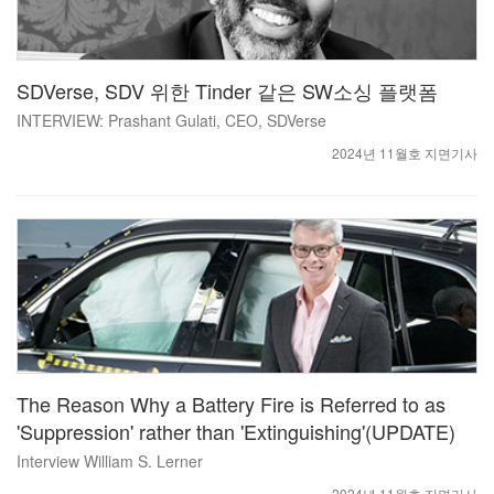
SDVerse, SDV 위한 Tinder 같은 SW소싱 플랫폼
INTERVIEW: Prashant Gulati, CEO, SDVerse
2024년 11월호 지면기사
The Reason Why a Battery Fire is Referred to as
'Suppression' rather than 'Extinguishing'(UPDATE)
Interview William S. Lerner
2024년 11월호 지면기사