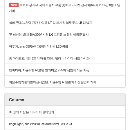
제11회 광저우 국제 자동차 부품 및 애프터마켓 전시회(AAG), 2026년 8월 19일
New
개막
실리콘랩스, 차량 진단·산업용 IoT 설계 지원 블루투스 LE 칩 발표
英 피커링, 최대 80A·300V 지원 LXI 고전류 스위칭 제품군 출시
마우저, ams OSRAM 차량용 적외선 LED 공급
美 마이크로비전, 2분기 매출 150만 달러 ··· 라이다 사업 다각화
엔비디아, 자율주행 AI 모델 ‘알파마요 2 슈퍼’ 상업적 이용 가능
자율주행기술개발혁신사업단, 자율주행 AI 챌린지 사전설명회 개최
Column
'AI-정의 차량'은 어디까지 실체인가
Begin Again, and What a Car Must Never Let Go Of