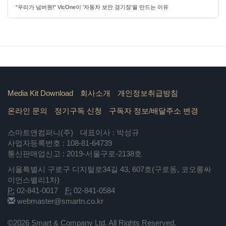
“우리가 넘버원!” VicOne이 ‘자동차 보안 경기장’을 만드는 이유
Media Kit Download
회사소개
개인정보취급방침
온라인 문의
정기구독 신청
구독자 정보/배달주소 변경
스마트앤컴퍼니(주)
대표이사 : 박성규
사업자등록번호 : 108-81-64739
통신판매업신고 : 2019-서울구로-2138호
서울특별시 구로구 디지털로34길 43, 607호(구로동, 코오롱싸
이언스밸리1차)
P:
02-841-0017
F:
02-841-0584
webmaster@smartn.co.kr
©2026 Smart & Company Ltd. All Rights Reserved.