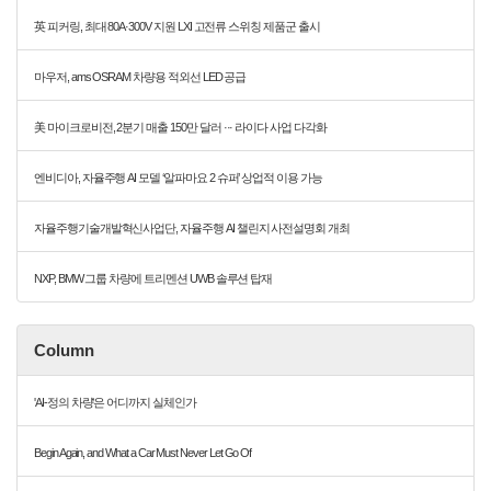
英 피커링, 최대 80A·300V 지원 LXI 고전류 스위칭 제품군 출시
마우저, ams OSRAM 차량용 적외선 LED 공급
美 마이크로비전, 2분기 매출 150만 달러 ··· 라이다 사업 다각화
엔비디아, 자율주행 AI 모델 ‘알파마요 2 슈퍼’ 상업적 이용 가능
자율주행기술개발혁신사업단, 자율주행 AI 챌린지 사전설명회 개최
NXP, BMW 그룹 차량에 트리멘션 UWB 솔루션 탑재
Column
'AI-정의 차량'은 어디까지 실체인가
Begin Again, and What a Car Must Never Let Go Of