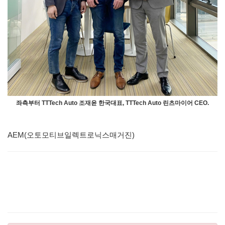
좌측부터 TTTech Auto 조재윤 한국대표, TTTech Auto 린츠마이어 CEO.
AEM(오토모티브일렉트로닉스매거진)