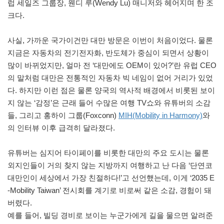
럽 세일즈 그룹장, 웬디 루(Wendy Lu) 매니저와 헤어지며 한 조
크다.
사실, 가까운 국가이건만 대만 방문은 이번이 처음이었다. 물론
지금은 자동차의 전기전자화, 반도체가 중심이 되면서 상황이
많이 바뀌었지만, 얼마 전 ‘대만에도 OEM이 있어?’란 유럽 CEO
의 말처럼 대만은 전통적인 자동차 빅 네임이 없어 거리가 있었
다. 하지만 이런 점은 물론 양국의 역사적 배경에서 비롯된 보이
지 않는 ‘감정’은 근래 들어 수많은 여행 TV쇼와 유튜버의 소감
들, 그리고 홍하이 그룹(Foxconn)
MIH(Mobility in Harmony)
와
의 인터뷰 이후 급격히 달라졌다.
유튜버는 심지어 타이페이를 비롯한 대만의 주요 도시는 물론
외지인들이 거의 찾지 않는 지방까지 여행하고 난 다음 ‘단연코
대만인이 세상에서 가장 친절하다!’고 선언했는데, 이게 ‘2035 E
-Mobility Taiwan’ 전시회를 계기로 비로써 같은 소감, 경험이 돼
버렸다.
예를 들어, 빌딩 경비로 보이는 누군가에게 길을 물으면 알려준