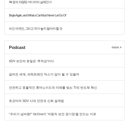
'AI-정의 차량'은 어디까지 실체인가
Begin Again, and What a Car Must Never Let Go Of
비긴 어게인, 그리고 차가 놓지 말아야 할 것
Podcast
more »
SDV 보안의 본질은 ‘추적성’이다
갈라진 세계, 파워트레인 믹스가 답이 될 수 있을까
안전하고 효율적인 휴머노이드의 미래를 빚는 TI의 반도체 혁신
토요타의 SDV 시대 안전과 신뢰 설계법
“우리가 넘버원!” VicOne이 ‘자동차 보안 경기장’을 만드는 이유