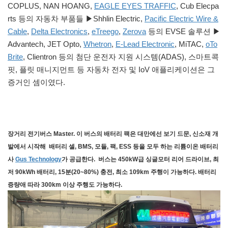
COPLUS, NAN HOANG,
EAGLE EYES TRAFFIC
, Cub Elecpa
rts 등의 자동차 부품들 ▶Shhlin Electric,
Pacific Electric Wire &
Cable
,
Delta Electronics
,
eTreego
,
Zerova
등의 EVSE 솔루션 ▶
Advantech, JET Opto,
Whetron
,
E-Lead Electronic
, MiTAC,
oTo
Brite
, Clientron 등의 첨단 운전자 지원 시스템(ADAS), 스마트콕
핏, 플릿 매니지먼트 등 자동차 전자 및 IoV 애플리케이션은 그
증거인 셈이였다.
장거리 전기버스 Master. 이 버스의 배터리 팩은 대만에선 보기 드문, 신소재 개
발에서 시작해 배터리 셀, BMS, 모듈, 팩, ESS 등을 모두 하는 리튬이온 배터리
사
Gus Technology
가 공급한다. 버스는 450kW급 싱글모터 리어 드라이브, 최
저 90kWh 배터리, 15분(20~80%) 충전, 최소 109km 주행이 가능하다. 배터리
증량애 따라 300km 이상 주행도 가능하다.