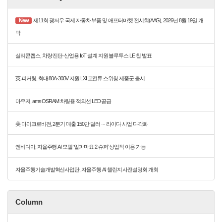
New
제11회 광저우 국제 자동차 부품 및 애프터마켓 전시회(AAG), 2026년 8월 19일 개
막
실리콘랩스, 차량 진단·산업용 IoT 설계 지원 블루투스 LE 칩 발표
英 피커링, 최대 80A·300V 지원 LXI 고전류 스위칭 제품군 출시
마우저, ams OSRAM 차량용 적외선 LED 공급
美 마이크로비전, 2분기 매출 150만 달러 ··· 라이다 사업 다각화
엔비디아, 자율주행 AI 모델 ‘알파마요 2 슈퍼’ 상업적 이용 가능
자율주행기술개발혁신사업단, 자율주행 AI 챌린지 사전설명회 개최
Column