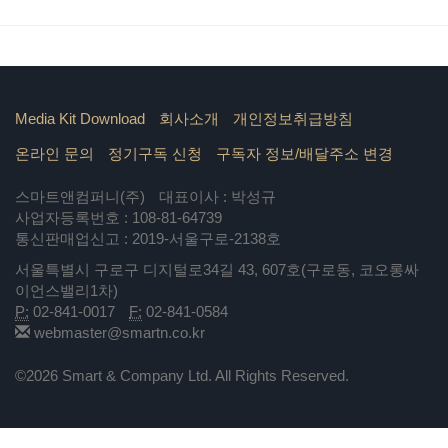
Media Kit Download
회사소개
개인정보취급방침
온라인 문의
정기구독 신청
구독자 정보/배달주소 변경
스마트앤컴퍼니(주)
대표이사 : 박성규
사업자등록번호 : 108-81-64739
통신판매업신고 : 2019-서울구로-2138호
서울특별시 구로구 디지털로34길 43, 607호(구로동, 코오롱싸
이언스밸리1차)
P:
02-841-0017
F:
02-841-0584
webmaster@smartn.co.kr
©2026 Smart & Company Ltd. All Rights Reserved.