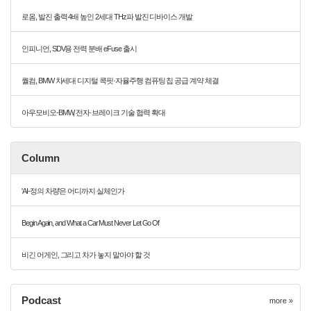
로옴, 발진 출력 4배 높인 2세대 THz파 발진 디바이스 개발
인피니언, SDV용 전력 분배 eFuse 출시
퀄컴, BMW 차세대 디지털 콕핏·자율주행 컴퓨팅 칩 공급 계약 체결
아우모비오-BMW, 전자·브레이크 기술 협력 확대
Column
'AI-정의 차량'은 어디까지 실체인가
Begin Again, and What a Car Must Never Let Go Of
비긴 어게인, 그리고 차가 놓지 말아야 할 것
Podcast
more »