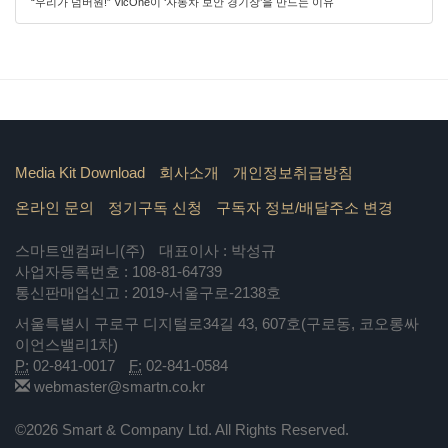
“우리가 넘버원!” VicOne이 ‘자동차 보안 경기장’을 만드는 이유
Media Kit Download
회사소개
개인정보취급방침
온라인 문의
정기구독 신청
구독자 정보/배달주소 변경
스마트앤컴퍼니(주)
대표이사 : 박성규
사업자등록번호 : 108-81-64739
통신판매업신고 : 2019-서울구로-2138호
서울특별시 구로구 디지털로34길 43, 607호(구로동, 코오롱싸
이언스밸리1차)
P:
02-841-0017
F:
02-841-0584
webmaster@smartn.co.kr
©2026 Smart & Company Ltd. All Rights Reserved.