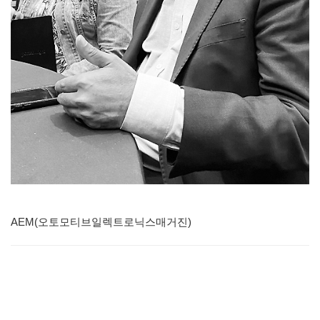
AEM(오토모티브일렉트로닉스매거진)