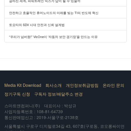
갈라진 세계, 파워트레인 믹스가 답이 될 수 있을까
안전하고 효율적인 휴머노이드의 미래를 빚는 TI의 반도체 혁신
토요타의 SDV 시대 안전과 신뢰 설계법
“우리가 넘버원!” VicOne이 ‘자동차 보안 경기장’을 만드는 이유
Media Kit Download
회사소개
개인정보취급방침
온라인 문의
정기구독 신청
구독자 정보/배달주소 변경
스마트앤컴퍼니(주)
대표이사 : 박성규
사업자등록번호 : 108-81-64739
통신판매업신고 : 2019-서울구로-2138호
서울특별시 구로구 디지털로34길 43, 607호(구로동, 코오롱싸이언