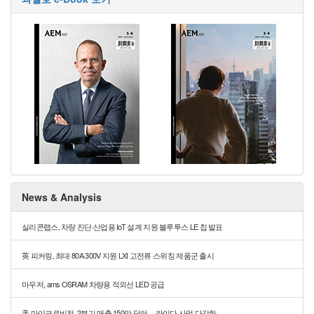
News & Analysis
실리콘랩스, 차량 진단·산업용 IoT 설계 지원 블루투스 LE 칩 발표
英 피커링, 최대 80A·300V 지원 LXI 고전류 스위칭 제품군 출시
마우저, ams OSRAM 차량용 적외선 LED 공급
美 마이크로비전, 2분기 매출 150만 달러 ··· 라이다 사업 다각화