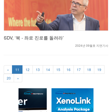
SDV, ‘북 - 좌로 진로를 돌려라’
2024년 09월호 지면기사
«
11
12
13
14
15
16
17
18
19
20
»