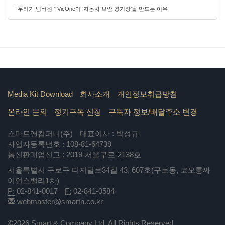
“우리가 넘버원!” VicOne이 ‘자동차 보안 경기장’을 만드는 이유
Media Kit Download
회사소개
개인정보취급방침
온라인 문의
정기구독 신청
구독자 정보/배달주소 변경
스마트앤컴퍼니(주)
대표이사 : 박성규
사업자등록번호 : 108-81-64739
통신판매업신고 : 2019-서울구로-2138호
서울특별시 구로구 디지털로34길 43, 607호(구로동, 코오롱싸
이언스밸리1차)
P:
02-841-0017
F:
02-841-0584
webmaster@smartn.co.kr
©2026 Smart & Company Ltd. All Rights Reserved.