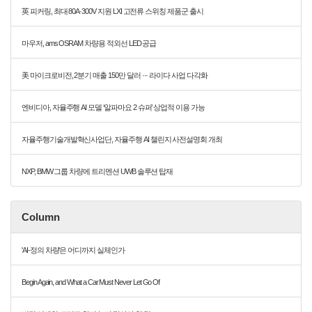
英 피커링, 최대 80A·300V 지원 LXI 고전류 스위칭 제품군 출시
마우저, ams OSRAM 차량용 적외선 LED 공급
美 마이크로비전, 2분기 매출 150만 달러 ··· 라이다 사업 다각화
엔비디아, 자율주행 AI 모델 ‘알파마요 2 슈퍼’ 상업적 이용 가능
자율주행기술개발혁신사업단, 자율주행 AI 챌린지 사전설명회 개최
NXP, BMW 그룹 차량에 트리멘션 UWB 솔루션 탑재
Column
'AI-정의 차량'은 어디까지 실체인가
Begin Again, and What a Car Must Never Let Go Of