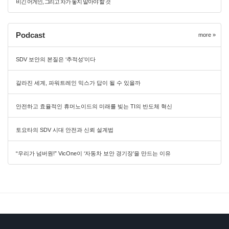
비긴 어게인, 그리고 차가 놓지 말아야 할 것
Podcast
more »
SDV 보안의 본질은 ‘추적성’이다
갈라진 세계, 파워트레인 믹스가 답이 될 수 있을까
안전하고 효율적인 휴머노이드의 미래를 빚는 TI의 반도체 혁신
토요타의 SDV 시대 안전과 신뢰 설계법
“우리가 넘버원!” VicOne이 ‘자동차 보안 경기장’을 만드는 이유