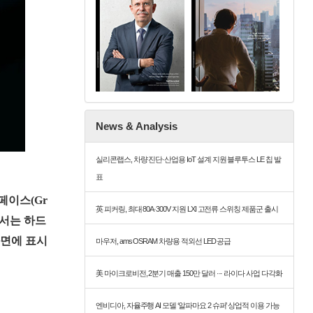
News & Analysis
실리콘랩스, 차량 진단·산업용 IoT 설계 지원 블루투스 LE 칩 발
표
페이스(Gr
英 피커링, 최대 80A·300V 지원 LXI 고전류 스위칭 제품군 출시
위해서는 하드
화면에 표시
마우저, ams OSRAM 차량용 적외선 LED 공급
美 마이크로비전, 2분기 매출 150만 달러 ··· 라이다 사업 다각화
엔비디아, 자율주행 AI 모델 ‘알파마요 2 슈퍼’ 상업적 이용 가능