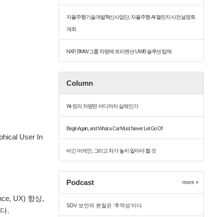
자율주행기술개발혁신사업단, 자율주행 AI 챌린지 사전설명회
개최
NXP, BMW 그룹 차량에 트리멘션 UWB 솔루션 탑재
Column
'AI-정의 차량'은 어디까지 실체인가
Begin Again, and What a Car Must Never Let Go Of
 User In
비긴 어게인, 그리고 차가 놓지 말아야 할 것
Podcast
more »
, UX) 향상,
SDV 보안의 본질은 ‘추적성’이다
다.