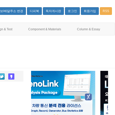
보/배달주소 변경
디피북
독자게시판
로그인
회원가입
RSS
gn & Test
Component & Materials
Column & Essay