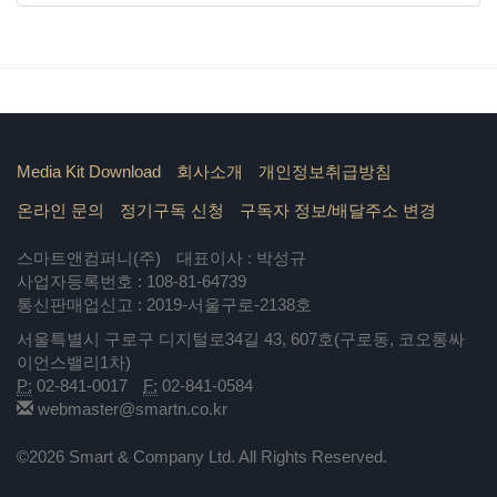
Media Kit Download
회사소개
개인정보취급방침
온라인 문의
정기구독 신청
구독자 정보/배달주소 변경
스마트앤컴퍼니(주)
대표이사 : 박성규
사업자등록번호 : 108-81-64739
통신판매업신고 : 2019-서울구로-2138호
서울특별시 구로구 디지털로34길 43, 607호(구로동, 코오롱싸
이언스밸리1차)
P:
02-841-0017
F:
02-841-0584
webmaster@smartn.co.kr
©2026 Smart & Company Ltd. All Rights Reserved.