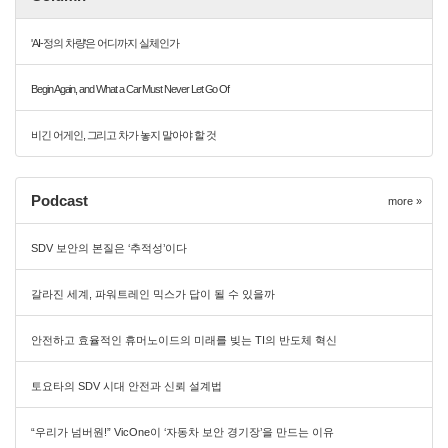
'AI-정의 차량'은 어디까지 실체인가
Begin Again, and What a Car Must Never Let Go Of
비긴 어게인, 그리고 차가 놓지 말아야 할 것
Podcast
more »
SDV 보안의 본질은 ‘추적성’이다
갈라진 세계, 파워트레인 믹스가 답이 될 수 있을까
안전하고 효율적인 휴머노이드의 미래를 빚는 TI의 반도체 혁신
토요타의 SDV 시대 안전과 신뢰 설계법
“우리가 넘버원!” VicOne이 ‘자동차 보안 경기장’을 만드는 이유