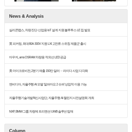
News & Analysis
실리콘랩스, 차량 진단·산업용 IoT 설계 지원 블루투스 LE 칩 발표
英 피커링, 최대 80A·300V 지원 LXI 고전류 스위칭 제품군 출시
마우저, ams OSRAM 차량용 적외선 LED 공급
美 마이크로비전, 2분기 매출 150만 달러 ··· 라이다 사업 다각화
엔비디아, 자율주행 AI 모델 ‘알파마요 2 슈퍼’ 상업적 이용 가능
자율주행기술개발혁신사업단, 자율주행 AI 챌린지 사전설명회 개최
NXP, BMW 그룹 차량에 트리멘션 UWB 솔루션 탑재
Column