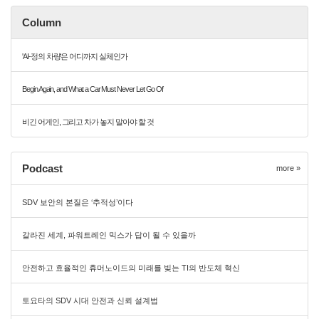
Column
'AI-정의 차량'은 어디까지 실체인가
Begin Again, and What a Car Must Never Let Go Of
비긴 어게인, 그리고 차가 놓지 말아야 할 것
Podcast
more »
SDV 보안의 본질은 ‘추적성’이다
갈라진 세계, 파워트레인 믹스가 답이 될 수 있을까
안전하고 효율적인 휴머노이드의 미래를 빚는 TI의 반도체 혁신
토요타의 SDV 시대 안전과 신뢰 설계법