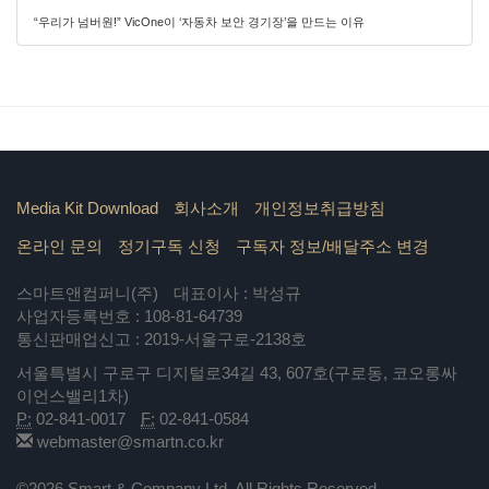
“우리가 넘버원!” VicOne이 ‘자동차 보안 경기장’을 만드는 이유
Media Kit Download
회사소개
개인정보취급방침
온라인 문의
정기구독 신청
구독자 정보/배달주소 변경
스마트앤컴퍼니(주)
대표이사 : 박성규
사업자등록번호 : 108-81-64739
통신판매업신고 : 2019-서울구로-2138호
서울특별시 구로구 디지털로34길 43, 607호(구로동, 코오롱싸
이언스밸리1차)
P:
02-841-0017
F:
02-841-0584
webmaster@smartn.co.kr
©2026 Smart & Company Ltd. All Rights Reserved.