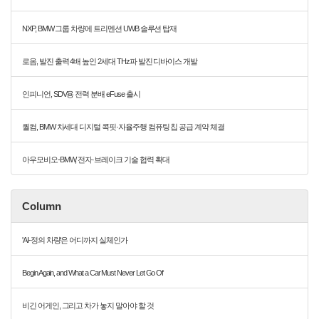
NXP, BMW 그룹 차량에 트리멘션 UWB 솔루션 탑재
로옴, 발진 출력 4배 높인 2세대 THz파 발진 디바이스 개발
인피니언, SDV용 전력 분배 eFuse 출시
퀄컴, BMW 차세대 디지털 콕핏·자율주행 컴퓨팅 칩 공급 계약 체결
아우모비오-BMW, 전자·브레이크 기술 협력 확대
Column
'AI-정의 차량'은 어디까지 실체인가
Begin Again, and What a Car Must Never Let Go Of
비긴 어게인, 그리고 차가 놓지 말아야 할 것