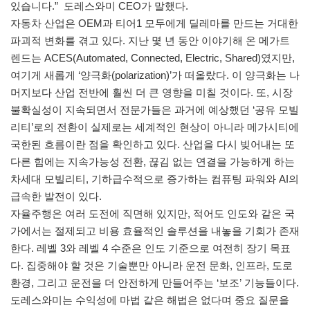
있습니다.” 도레스와미 CEO가 말했다.
자동차 산업은 OEM과 티어1 모두에게 딜레마를 만드는 거대한
파괴적 변화를 겪고 있다. 지난 몇 년 동안 이야기해 온 메가트
렌드는 ACES(Automated, Connected, Electric, Shared)였지만,
여기게 새롭게 ‘양극화(polarization)’가 떠올랐다. 이 양극화는 나
머지보다 산업 전반에 훨씬 더 큰 영향을 미칠 것이다. 또, 시장
불확실성이 지속되면서 전문가들은 과거에 예상했던 ‘공유 모빌
리티’로의 전환이 실제로는 세계적인 현상이 아니라 메가시티에
국한된 흐름이란 점을 확인하고 있다. 산업을 다시 빚어내는 또
다른 힘에는 지속가능성 전환, 끊김 없는 연결을 가능하게 하는
차세대 모빌리티, 기하급수적으로 증가하는 컴퓨팅 파워와 AI의
급속한 발전이 있다.
자율주행은 여러 도전에 직면해 있지만, 적어도 인도와 같은 국
가에서는 절제되고 비용 효율적인 솔루션을 내놓을 기회가 존재
한다. 레벨 3와 레벨 4 수준은 인도 기준으로 여전히 장기 목표
다. 집중해야 할 것은 기술뿐만 아니라 운전 문화, 인프라, 도로
환경, 그리고 운전을 더 안전하게 만들어주는 ‘보조’ 기능들이다.
도레스와미는 수익성에 마법 같은 해법은 없다며 중요 질문을