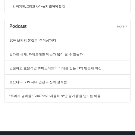
비긴 어게인, 그리고 차가 놓지 말아야 할 것
Podcast
more »
SDV 보안의 본질은 ‘추적성’이다
갈라진 세계, 파워트레인 믹스가 답이 될 수 있을까
안전하고 효율적인 휴머노이드의 미래를 빚는 TI의 반도체 혁신
토요타의 SDV 시대 안전과 신뢰 설계법
“우리가 넘버원!” VicOne이 ‘자동차 보안 경기장’을 만드는 이유