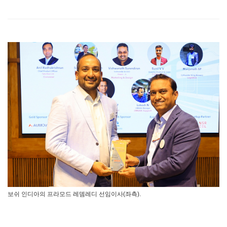
보쉬 인디아의 프라모드 레뎀레디 선임이사(좌측).