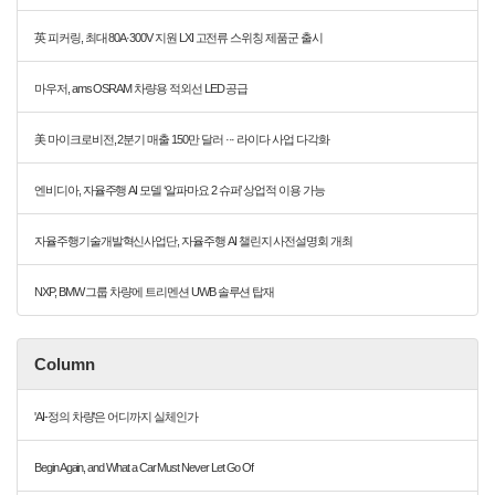
英 피커링, 최대 80A·300V 지원 LXI 고전류 스위칭 제품군 출시
마우저, ams OSRAM 차량용 적외선 LED 공급
美 마이크로비전, 2분기 매출 150만 달러 ··· 라이다 사업 다각화
엔비디아, 자율주행 AI 모델 ‘알파마요 2 슈퍼’ 상업적 이용 가능
자율주행기술개발혁신사업단, 자율주행 AI 챌린지 사전설명회 개최
NXP, BMW 그룹 차량에 트리멘션 UWB 솔루션 탑재
Column
'AI-정의 차량'은 어디까지 실체인가
Begin Again, and What a Car Must Never Let Go Of