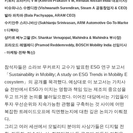
키르티 프라카시 V M (Keerthi Prakash V M, Renault Nissan India 대표이사)
비슈와나스 수렌디란 (Vishwanath Surendiran, Steam A 공동창업자 & CEO)
발라 파차파 (Bala Pachyappa, ARAM CEO)
수키안주 스리니바산 (Sukhianju Srinivasan, ARM Automotive Go-To-Marke
t 디렉터)
샹카르 베누고팔 (Dr. Shankar Venugopal, Mahindra & Mahindra 부사장)
프라모드 레뎀레디 (Pramod Reddemreddy, BOSCH Mobility India 선임이사
- 마케팅·전략·혁신)
참석자들은 소라브 무커르지 교수가 발표한 ESG 연구 보고서
「Sustainability in Mobility; A study on ESG Trends in Mobility E
cosystem」의 공개를 목격했다. 예상대로 이 보고서는 가치사
슬 전반에서 ESG가 미치는 영향과 책임 있는 제조의 중요성을
두고 뜨거운 논의를 불러일으켰다. 이어진 대담에서는 기업들이
투자 우선순위와 지속가능한 관행을 구축하는 것 사이에 어떤
복잡한 트레이드오프에 직면했는지에 대한 깊은 논의가 이뤄졌
다.
그리고 여러 세션에서 모빌리티 분야의 사상가들은 디지털 전