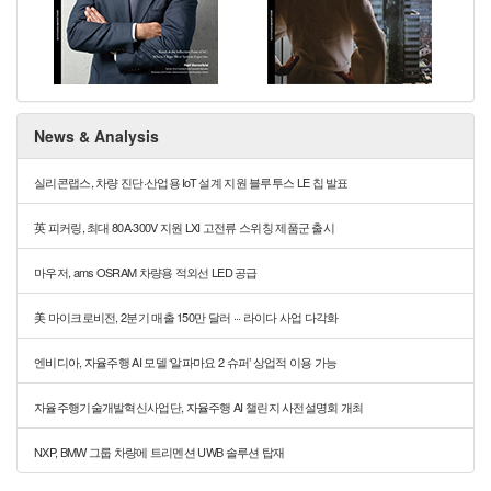
News & Analysis
실리콘랩스, 차량 진단·산업용 IoT 설계 지원 블루투스 LE 칩 발표
英 피커링, 최대 80A·300V 지원 LXI 고전류 스위칭 제품군 출시
마우저, ams OSRAM 차량용 적외선 LED 공급
美 마이크로비전, 2분기 매출 150만 달러 ··· 라이다 사업 다각화
엔비디아, 자율주행 AI 모델 ‘알파마요 2 슈퍼’ 상업적 이용 가능
자율주행기술개발혁신사업단, 자율주행 AI 챌린지 사전설명회 개최
NXP, BMW 그룹 차량에 트리멘션 UWB 솔루션 탑재