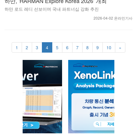
하만, 'HARMAN Explore Korea 2026' 개최
하만 로드 레디 선보이며 국내 파트너십 강화 추진
2026-04-02 온라인기사
1
2
3
4
5
6
7
8
9
10
»