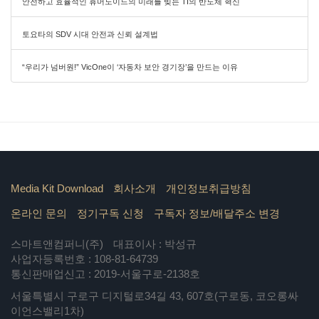
안전하고 효율적인 휴머노이드의 미래를 빚는 TI의 반도체 혁신
토요타의 SDV 시대 안전과 신뢰 설계법
“우리가 넘버원!” VicOne이 ‘자동차 보안 경기장’을 만드는 이유
Media Kit Download
회사소개
개인정보취급방침
온라인 문의
정기구독 신청
구독자 정보/배달주소 변경
스마트앤컴퍼니(주)
대표이사 : 박성규
사업자등록번호 : 108-81-64739
통신판매업신고 : 2019-서울구로-2138호
서울특별시 구로구 디지털로34길 43, 607호(구로동, 코오롱싸
이언스밸리1차)