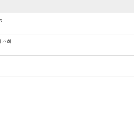
능
회 개최