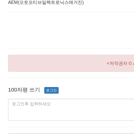
AEM(오토모티브일렉트로닉스매거진)
<저작권자 © 
100자평 쓰기
로그인