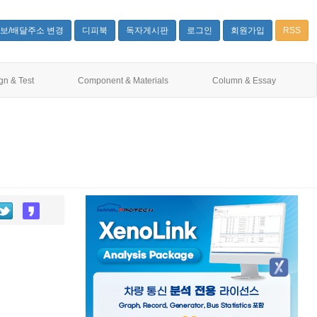
보/배달주소 변경
디피북
독자게시판
로그인
회원가입
RSS
gn & Test
Component & Materials
Column & Essay