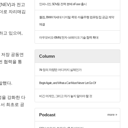
(NEV)과 전고
인피니언, SDV용 전력 분배 eFuse 출시
리더로 자리매김
퀄컴, BMW 차세대 디지털 콕핏·자율주행 컴퓨팅 칩 공급 계약
체결
하고 있으며,
아우모비오-BMW, 전자·브레이크 기술 협력 확대
너지 저장 공동연
Column
번 협력을 통
'AI-정의 차량'은 어디까지 실체인가
말했다.
Begin Again, and What a Car Must Never Let Go Of
비긴 어게인, 그리고 차가 놓지 말아야 할 것
성을 강화한 다
에서 최초로 공
Podcast
more »