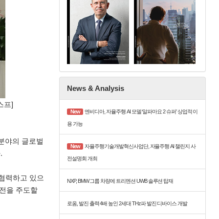
News & Analysis
스프]
New
엔비디아, 자율주행 AI 모델 ‘알파마요 2 슈퍼’ 상업적 이
용 가능
 분야의 글로벌
New
자율주행기술개발혁신사업단, 자율주행 AI 챌린지 사
.
전설명회 개최
와 협력하고 있으
NXP, BMW 그룹 차량에 트리멘션 UWB 솔루션 탑재
발전을 주도할
로옴, 발진 출력 4배 높인 2세대 THz파 발진 디바이스 개발