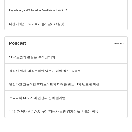
Begin Again, and What a Car Must Never Let Go Of
비긴 어게인, 그리고 차가 놓지 말아야 할 것
Podcast
more »
SDV 보안의 본질은 ‘추적성’이다
갈라진 세계, 파워트레인 믹스가 답이 될 수 있을까
안전하고 효율적인 휴머노이드의 미래를 빚는 TI의 반도체 혁신
토요타의 SDV 시대 안전과 신뢰 설계법
“우리가 넘버원!” VicOne이 ‘자동차 보안 경기장’을 만드는 이유