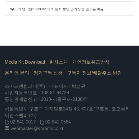
“우리가 넘버원!” VicOne이 ‘자동차 보안 경기장’을 만드는 이유
Media Kit Download
회사소개
개인정보취급방침
온라인 문의
정기구독 신청
구독자 정보/배달주소 변경
스마트앤컴퍼니(주)
대표이사 : 박성규
사업자등록번호 : 108-81-64739
통신판매업신고 : 2019-서울구로-2138호
서울특별시 구로구 디지털로34길 43, 607호(구로동, 코오롱싸
이언스밸리1차)
P:
02-841-0017
F:
02-841-0584
webmaster@smartn.co.kr