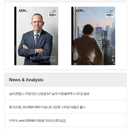
News & Analysis
실리콘랩스, 차량 진단·산업용 IoT 설계 지원 블루투스 LE 칩 발표
英 피커링, 최대 80A·300V 지원 LXI 고전류 스위칭 제품군 출시
마우저, ams OSRAM 차량용 적외선 LED 공급