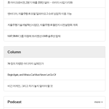
美 마이크로비전, 2분기 매출 150만 달러 ··· 라이다 사업 다각화
엔비디아, 자율주행 AI 모델 ‘알파마요 2 슈퍼’ 상업적 이용 가능
자율주행기술개발혁신사업단, 자율주행 AI 챌린지 사전설명회 개최
NXP, BMW 그룹 차량에 트리멘션 UWB 솔루션 탑재
Column
'AI-정의 차량'은 어디까지 실체인가
Begin Again, and What a Car Must Never Let Go Of
비긴 어게인, 그리고 차가 놓지 말아야 할 것
Podcast
more »