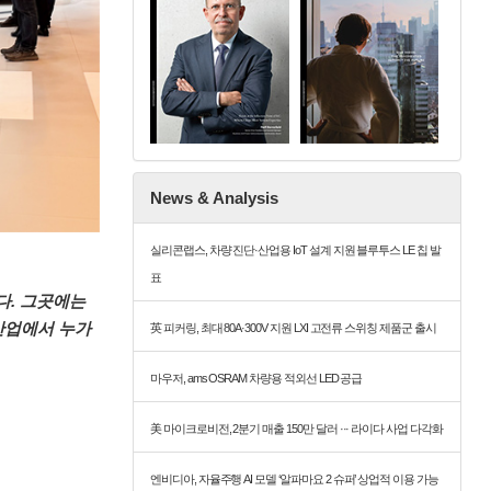
News & Analysis
실리콘랩스, 차량 진단·산업용 IoT 설계 지원 블루투스 LE 칩 발
표
었다. 그곳에는
 산업에서 누가
英 피커링, 최대 80A·300V 지원 LXI 고전류 스위칭 제품군 출시
마우저, ams OSRAM 차량용 적외선 LED 공급
美 마이크로비전, 2분기 매출 150만 달러 ··· 라이다 사업 다각화
엔비디아, 자율주행 AI 모델 ‘알파마요 2 슈퍼’ 상업적 이용 가능