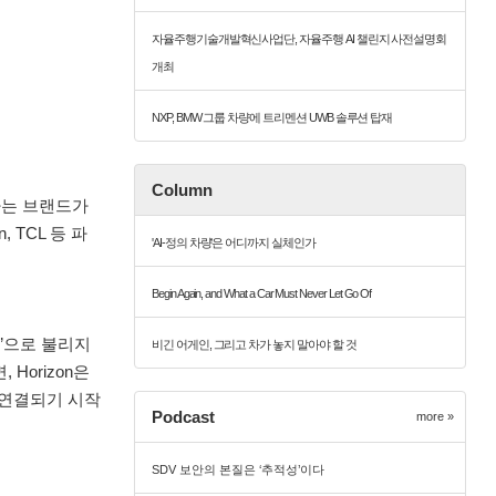
자율주행기술개발혁신사업단, 자율주행 AI 챌린지 사전설명회
개최
NXP, BMW 그룹 차량에 트리멘션 UWB 솔루션 탑재
Column
)'라는 브랜드가
, TCL 등 파
'AI-정의 차량'은 어디까지 실체인가
Begin Again, and What a Car Must Never Let Go Of
기업’으로 불리지
비긴 어게인, 그리고 차가 놓지 말아야 할 것
 Horizon은
 연결되기 시작
Podcast
more »
SDV 보안의 본질은 ‘추적성’이다