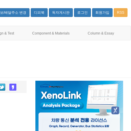
보/배달주소 변경
디피북
독자게시판
로그인
회원가입
RSS
gn & Test
Component & Materials
Column & Essay