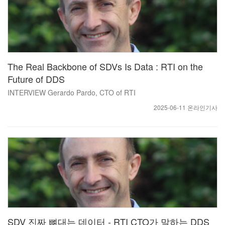
The Real Backbone of SDVs Is Data : RTI on the
Future of DDS
INTERVIEW Gerardo Pardo, CTO of RTI
2025-06-11 온라인기사
SDV 진짜 뼈대는 데이터 - RTI CTO가 말하는 DDS