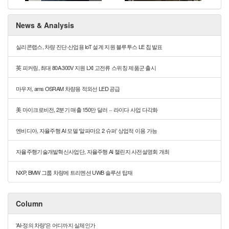
News & Analysis
실리콘랩스, 차량 진단·산업용 IoT 설계 지원 블루투스 LE 칩 발표
英 피커링, 최대 80A·300V 지원 LXI 고전류 스위칭 제품군 출시
마우저, ams OSRAM 차량용 적외선 LED 공급
美 마이크로비전, 2분기 매출 150만 달러 ··· 라이다 사업 다각화
엔비디아, 자율주행 AI 모델 ‘알파마요 2 슈퍼’ 상업적 이용 가능
자율주행기술개발혁신사업단, 자율주행 AI 챌린지 사전설명회 개최
NXP, BMW 그룹 차량에 트리멘션 UWB 솔루션 탑재
Column
'AI-정의 차량'은 어디까지 실체인가