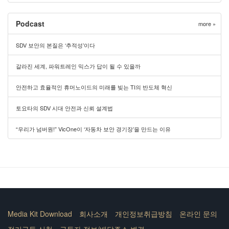
Podcast
more »
SDV 보안의 본질은 ‘추적성’이다
갈라진 세계, 파워트레인 믹스가 답이 될 수 있을까
안전하고 효율적인 휴머노이드의 미래를 빚는 TI의 반도체 혁신
토요타의 SDV 시대 안전과 신뢰 설계법
“우리가 넘버원!” VicOne이 ‘자동차 보안 경기장’을 만드는 이유
Media Kit Download
회사소개
개인정보취급방침
온라인 문의
정기구독 신청
구독자 정보/배달주소 변경