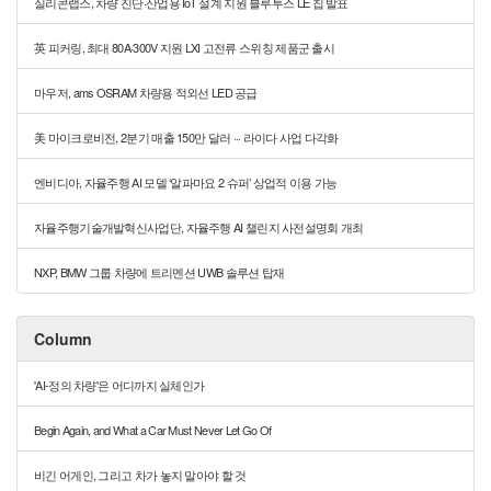
실리콘랩스, 차량 진단·산업용 IoT 설계 지원 블루투스 LE 칩 발표
英 피커링, 최대 80A·300V 지원 LXI 고전류 스위칭 제품군 출시
마우저, ams OSRAM 차량용 적외선 LED 공급
美 마이크로비전, 2분기 매출 150만 달러 ··· 라이다 사업 다각화
엔비디아, 자율주행 AI 모델 ‘알파마요 2 슈퍼’ 상업적 이용 가능
자율주행기술개발혁신사업단, 자율주행 AI 챌린지 사전설명회 개최
NXP, BMW 그룹 차량에 트리멘션 UWB 솔루션 탑재
Column
'AI-정의 차량'은 어디까지 실체인가
Begin Again, and What a Car Must Never Let Go Of
비긴 어게인, 그리고 차가 놓지 말아야 할 것