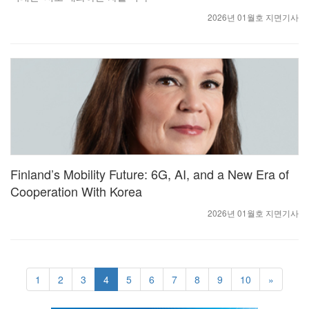
2026년 01월호 지면기사
Finland’s Mobility Future: 6G, AI, and a New Era of
Cooperation With Korea
2026년 01월호 지면기사
1
2
3
4
5
6
7
8
9
10
»