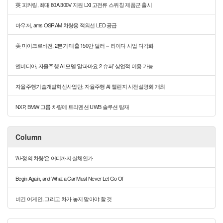
英 피커링, 최대 80A·300V 지원 LXI 고전류 스위칭 제품군 출시
마우저, ams OSRAM 차량용 적외선 LED 공급
美 마이크로비전, 2분기 매출 150만 달러 ··· 라이다 사업 다각화
엔비디아, 자율주행 AI 모델 ‘알파마요 2 슈퍼’ 상업적 이용 가능
자율주행기술개발혁신사업단, 자율주행 AI 챌린지 사전설명회 개최
NXP, BMW 그룹 차량에 트리멘션 UWB 솔루션 탑재
Column
'AI-정의 차량'은 어디까지 실체인가
Begin Again, and What a Car Must Never Let Go Of
비긴 어게인, 그리고 차가 놓지 말아야 할 것