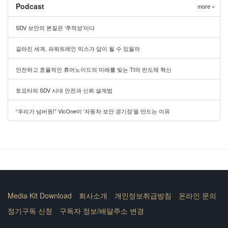
Podcast
more »
SDV 보안의 본질은 ‘추적성’이다
갈라진 세계, 파워트레인 믹스가 답이 될 수 있을까
안전하고 효율적인 휴머노이드의 미래를 빚는 TI의 반도체 혁신
토요타의 SDV 시대 안전과 신뢰 설계법
“우리가 넘버원!” VicOne이 ‘자동차 보안 경기장’을 만드는 이유
Media Kit Download
회사소개
개인정보취급방침
온라인 문의
정기구독 신청
구독자 정보/배달주소 변경