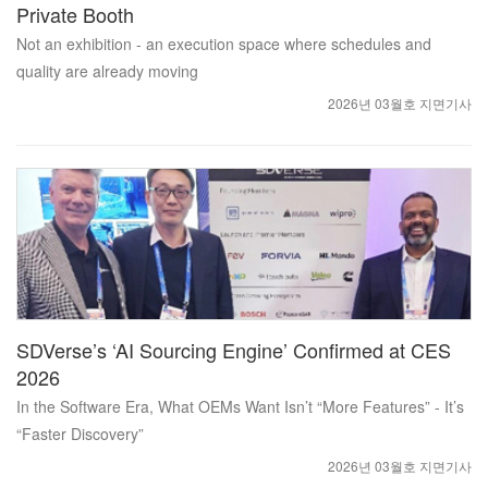
Private Booth
Not an exhibition - an execution space where schedules and
quality are already moving
2026년 03월호 지면기사
SDVerse’s ‘AI Sourcing Engine’ Confirmed at CES
2026
In the Software Era, What OEMs Want Isn’t “More Features” - It’s
“Faster Discovery”
2026년 03월호 지면기사