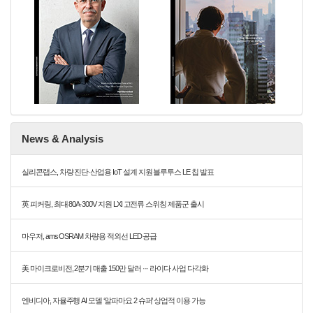
News & Analysis
실리콘랩스, 차량 진단·산업용 IoT 설계 지원 블루투스 LE 칩 발표
英 피커링, 최대 80A·300V 지원 LXI 고전류 스위칭 제품군 출시
마우저, ams OSRAM 차량용 적외선 LED 공급
美 마이크로비전, 2분기 매출 150만 달러 ··· 라이다 사업 다각화
엔비디아, 자율주행 AI 모델 ‘알파마요 2 슈퍼’ 상업적 이용 가능