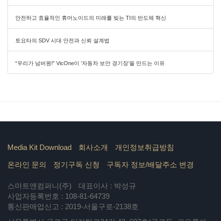
안전하고 효율적인 휴머노이드의 미래를 빚는 TI의 반도체 혁신
토요타의 SDV 시대 안전과 신뢰 설계법
“우리가 넘버원!” VicOne이 ‘자동차 보안 경기장’을 만드는 이유
Media Kit Download
회사소개
개인정보취급방침
온라인 문의
정기구독 신청
구독자 정보/배달주소 변경
스마트앤컴퍼니(주)
대표이사 : 박성규
사업자등록번호 : 108-81-64739
통신판매업신고 : 2019-서울구로-2138호