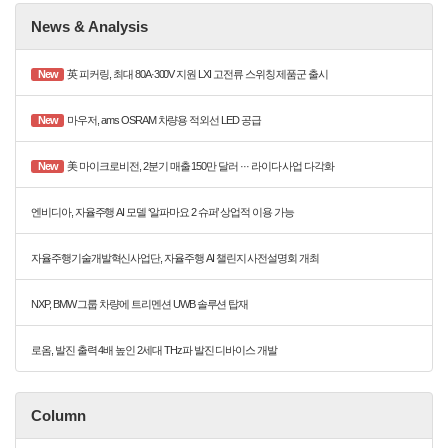
News & Analysis
New
英 피커링, 최대 80A·300V 지원 LXI 고전류 스위칭 제품군 출시
New
마우저, ams OSRAM 차량용 적외선 LED 공급
New
美 마이크로비전, 2분기 매출 150만 달러 ··· 라이다 사업 다각화
엔비디아, 자율주행 AI 모델 ‘알파마요 2 슈퍼’ 상업적 이용 가능
자율주행기술개발혁신사업단, 자율주행 AI 챌린지 사전설명회 개최
NXP, BMW 그룹 차량에 트리멘션 UWB 솔루션 탑재
로옴, 발진 출력 4배 높인 2세대 THz파 발진 디바이스 개발
Column