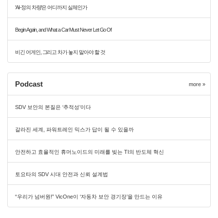
'AI-정의 차량'은 어디까지 실체인가
Begin Again, and What a Car Must Never Let Go Of
비긴 어게인, 그리고 차가 놓지 말아야 할 것
Podcast
more »
SDV 보안의 본질은 ‘추적성’이다
갈라진 세계, 파워트레인 믹스가 답이 될 수 있을까
안전하고 효율적인 휴머노이드의 미래를 빚는 TI의 반도체 혁신
토요타의 SDV 시대 안전과 신뢰 설계법
“우리가 넘버원!” VicOne이 ‘자동차 보안 경기장’을 만드는 이유